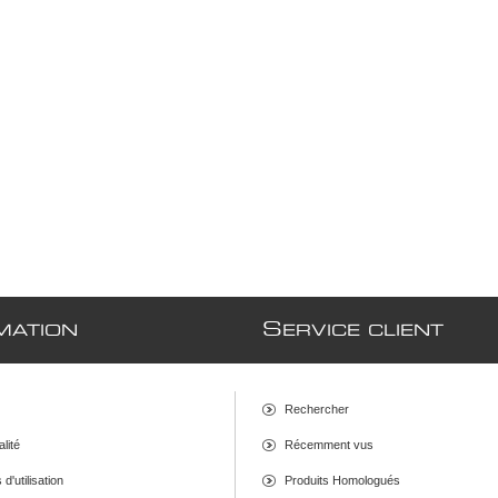
S
MATION
ERVICE CLIENT
Rechercher
alité
Récemment vus
d'utilisation
Produits Homologués