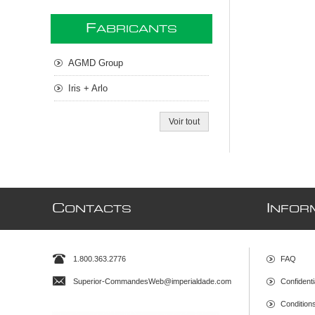
F
ABRICANTS
AGMD Group
Iris + Arlo
Voir tout
C
I
ONTACTS
NFOR
1.800.363.2776
FAQ
Superior-CommandesWeb@imperialdade.com
Confidenti
Conditions 