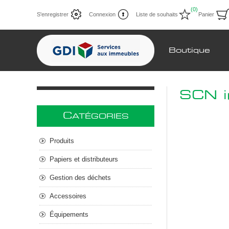
(0)
S'enregistrer
Connexion
Liste de souhaits
Panier
Boutique
SCN i
C
ATÉGORIES
Produits
Papiers et distributeurs
Gestion des déchets
Accessoires
Équipements