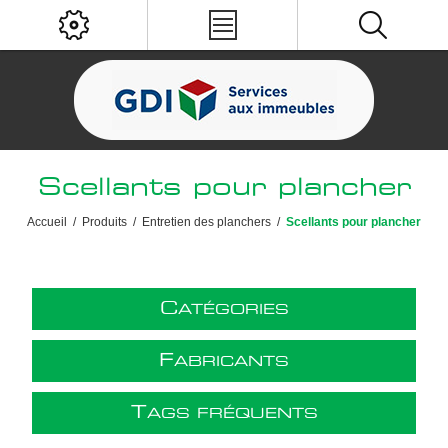
Scellants pour plancher
Accueil
/
Produits
/
Entretien des planchers
/
Scellants pour plancher
C
ATÉGORIES
F
ABRICANTS
T
AGS FRÉQUENTS