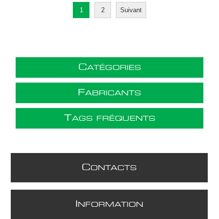
1
2
Suivant
C
ATÉGORIES
F
ABRICANTS
T
AGS FRÉQUENTS
C
ONTACTS
I
NFORMATION