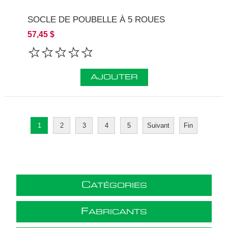
SOCLE DE POUBELLE À 5 ROUES
57,45 $
AJOUTER
1
2
3
4
5
Suivant
Fin
C
ATÉGORIES
F
ABRICANTS