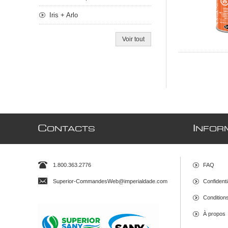
Iris + Arlo
Voir tout
C
I
ONTACTS
NFOR
1.800.363.2776
FAQ
Superior-CommandesWeb@imperialdade.com
Confidenti
Conditions 
À propos