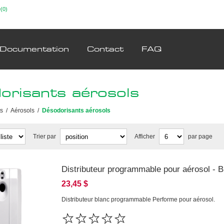
(0)
Documentation
Contact
FAQ
orisants aérosols
ts
/
Aérosols
/
Désodorisants aérosols
Trier par
Afficher
par page
Distributeur programmable pour aérosol - B
23,45 $
Distributeur blanc programmable Performe pour aérosol.