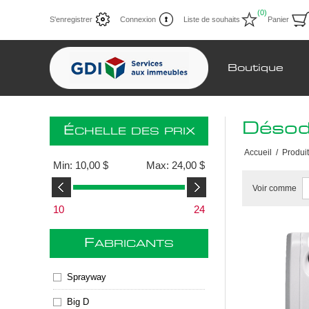
(0)
S'enregistrer
Connexion
Liste de souhaits
Panier
Boutique
Désod
É
CHELLE DES PRIX
Accueil
/
Produi
Min:
10,00 $
Max:
24,00 $
Voir comme
10
24
F
ABRICANTS
Sprayway
Big D