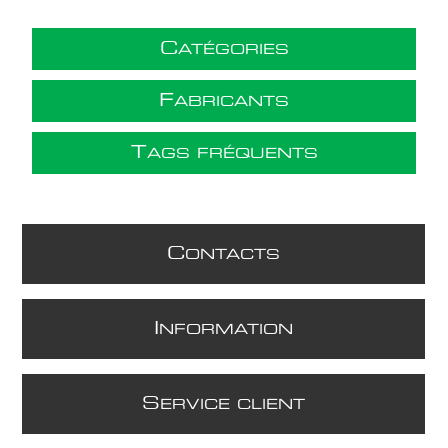
C
ATÉGORIES
F
ABRICANTS
T
AGS FRÉQUENTS
C
ONTACTS
I
NFORMATION
S
ERVICE CLIENT