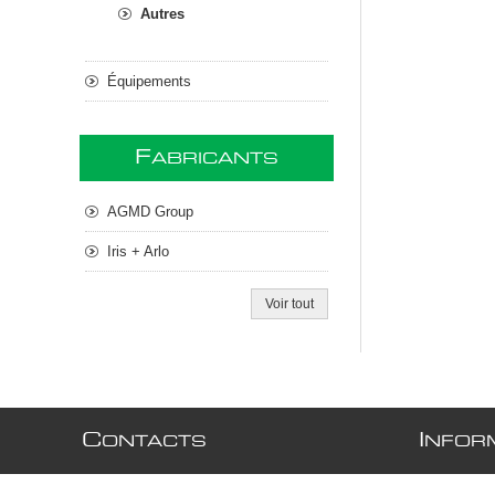
Autres
Équipements
F
ABRICANTS
AGMD Group
Iris + Arlo
Voir tout
C
I
ONTACTS
NFOR