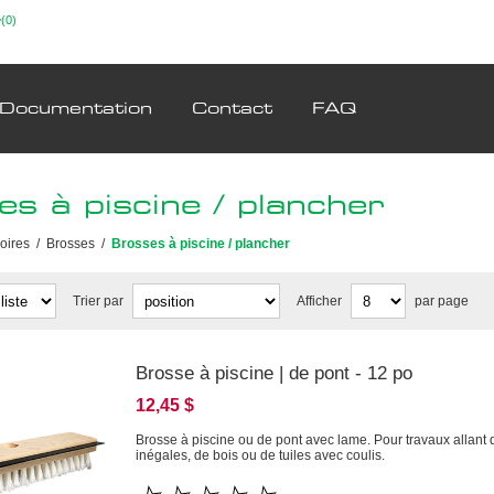
(0)
Documentation
Contact
FAQ
s à piscine / plancher
oires
/
Brosses
/
Brosses à piscine / plancher
Trier par
Afficher
par page
Brosse à piscine | de pont - 12 po
12,45 $
Brosse à piscine ou de pont avec lame. Pour travaux allant d
inégales, de bois ou de tuiles avec coulis.