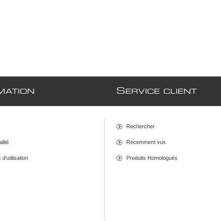
S
MATION
ERVICE CLIENT
Rechercher
alité
Récemment vus
d'utilisation
Produits Homologués