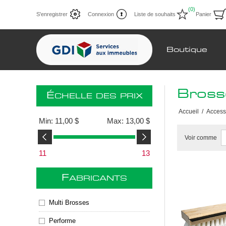
(0)
S'enregistrer
Connexion
Liste de souhaits
Panier
Boutique
Brosse
É
CHELLE DES PRIX
Accueil
/
Access
Min:
11,00 $
Max:
13,00 $
Voir comme
11
13
F
ABRICANTS
Multi Brosses
Performe