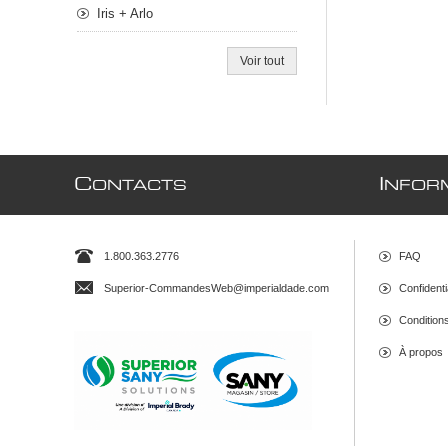
Iris + Arlo
Voir tout
C
I
ONTACTS
NFOR
1.800.363.2776
FAQ
Superior-CommandesWeb@imperialdade.com
Confidenti
Conditions 
À propos